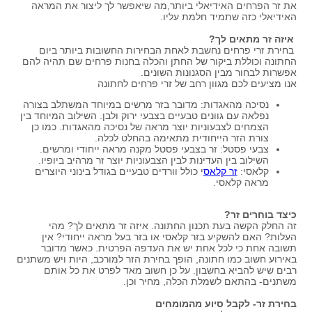
את זר הפרחים האידיאלי ביותר,מה שיאפשר לך ליצור את המראה
האידיאלי כזה שתמיד חלמת עליו.
איזה זר מתאים לך?
בחירת זרי פרחים נחשבת לאחת הבחירות החשובות ביותר ביום
החתונה וכוללת ביקור של החתן והכלה בחנות פרחים שם תהיה להם
אפשרות לבחור מבין הסגנונות השונים.
אנו מציעים לכם מגוון רחב של זרי פרחים לחתונה
נסיכה מהאגדות: מדובר בזר מרשים במיוחד המשתלב בצורה
נפלאה עם גוונים טבעיים בצבעי ירוק ולבן. השילוב המיוחד בין
הצמחים לצבעוניות יוצר מראה של נסיכה מהאגדות. כמו כן
צורת הזר הייחודית מתאימה בהחלט לכלה.
צבעי פסטל: זר בצבעי פסטל מקנה מראה ייחודי ומרשים.
השילוב בין העדינות לבין הצבעוניות יוצר זר מרהיב ביופיו.
קלאסי:
זר קלאס
י כולל וורדים טבעיים בגודל בינוני היוצרים
מראה קלאסי.
כיצד בוחרים זר?
זה החלק הקשה בעת תכנון החתונה. איזה זר מתאים לך? מהי
העלות? האם להשקיע בזר קלאסי או בזר בעל מראה ייחודי? אין
תשובה אחת כי לכל אחת יש את העדפה הפרטית. כאשר מדובר
באירוע חשוב כמו חתונה, הופך בחירת הזר למורכב, היות ויש משתנים
רבים שיש להביא בחשבון. על כן חשוב מאד לפרט את כל אותם
משתנים- בהתאם לשמלת הכלה, מחיר וכן.
בחירת זר- לקבל סיוע מהמומחים