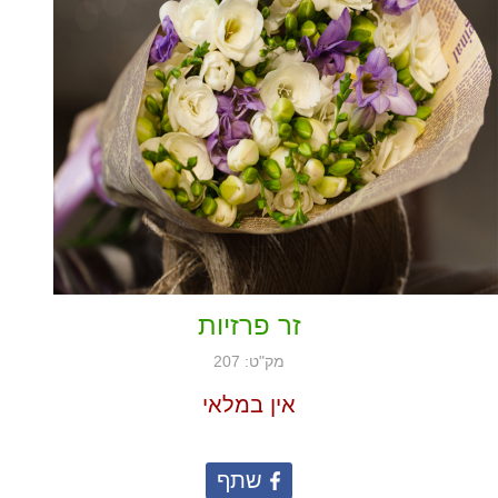
זר פרזיות
מק"ט: 207
אין במלאי
שתף