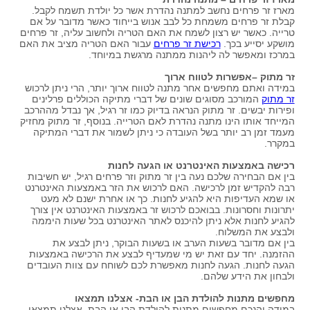
מארז זר פרחים נחשב למתנה נהדרת אשר כל יולדת תשמח לקבל.
קבלת זר פרחים משמחת כל לבב אנוש בייחוד כאשר מדובר על אם
טרייה. כאשר יש רצון לשמח את האם הטריה ולחשוב עליה, זר פרחים
מושקע יסייע בכך.
רכישת זר פרחים
עבור האם הטריה מציב את האם
במרכז ומאפשר לה ליהנות ממתנה מרגשת במיוחד.
זר מתוק –אפשרות לטווח ארוך
במידה ואתם מחפשים אחר מתנה לטווח ארוך יותר, הרי ניתן לרכוש
זר מתוק
המורכב מסוגים שונים של דברי מתיקה הכוללים פרלינים
ופירות יבשים. זר מתוק הנראה בדיוק כמו זר רגיל, אך נבדל מההרכב
המייחד אותו הינו מתנה נהדרת לאם הטרייה. בנוסף, זר מתוק מחזיק
מעמד זמן רב יותר בשל העובדה כי ניתן לשמור את דברי המתיקה
במקרר.
רכישה באמצעות האינטרנט או הגעה לחנות
בין אם הבחירה שלכם נעה בין זר מתוק וזר פרחים רגיל, יש חשיבות
רבה להקדיש זמן לרכישה. האם לרכוש את הזר באמצעות האינטרנט
או שמא העדיפות היא להגיע לחנות. כך או אחרת ישנם לא מעט
יתרונות וחסרונות. בבואכם לרכוש זר באמצעות האינטרנט אין צורך
להגיע לחנות אלא ניתן להיכנס לאתר האינטרנט בכל שעות היממה
ולבצע את המשלוח.
בין אם מדובר בשעות הערב או בשעות הבוקר, ניתן לבצע את
ההזמנה. יחד עם זאת יש מי שמעדיף לבצע את הרכישה באמצעות
הגעה לחנות. הגעה לחנות מאפשרת לכם לשוחח עם צוות העובדים
ולבחון את הידע שלהם.
מחפשים מתנות להולדת הבן או הבת- אצלנו תמצאו
במידה והנכם מחפשים מתנות להולדת הבן או הבת, אצלנו תמצאו