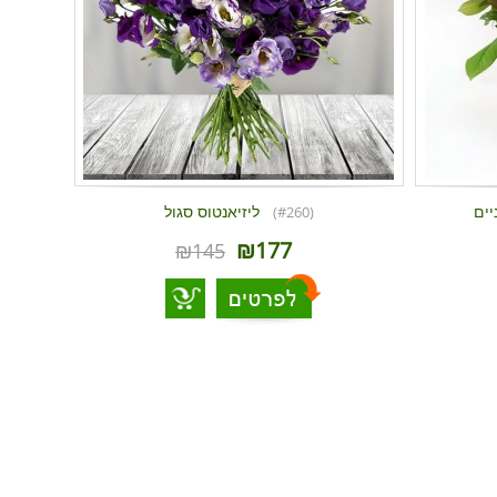
ליזיאנטוס סגול
(#260)
₪177
₪145