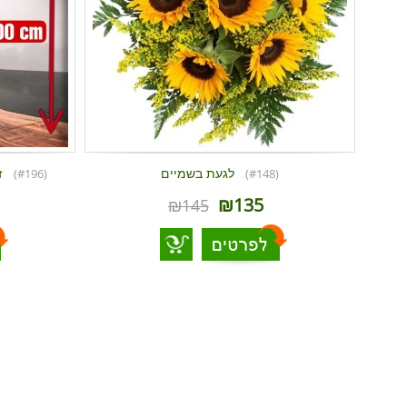
לגעת בשמיים
ז
(#196)
(#148)
₪135
₪145