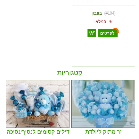
בונבון
(#104)
אין במלאי
קטגוריות
זר מתוק ליולדת
דילים קסומים לנסיך/נסיכה